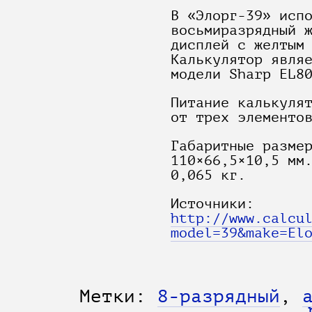
В «Элорг-39» исп
восьмиразрядный 
дисплей с желтым
Калькулятор явля
модели Sharp EL8
Питание калькуля
от трех элементо
Габаритные разме
110×66,5×10,5 мм
0,065 кг.
Источники:
http://www.calcu
model=39&make=El
Метки:
8-разрядный
,