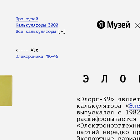
Про музей
Калькуляторы 3000
Все калькуляторы
[+]
<---- Alt
Электроника МК-46
ЭЛО
«Элорг-39» являе
калькулятора «
Эл
выпускался с 198
расшифровывается
«Электроноргтехн
партий нередко п
Экспортные вариа