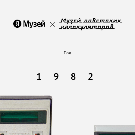
- Год -
1982