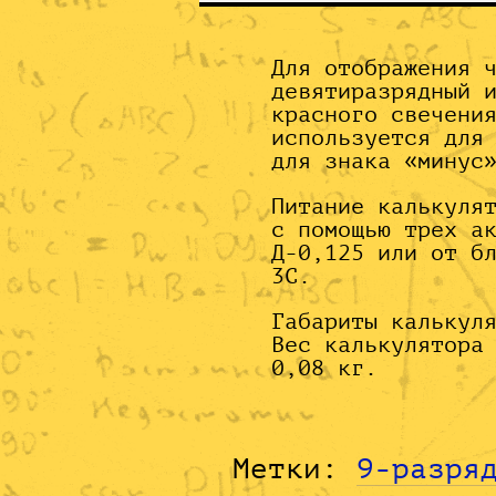
Для отображения 
девятиразрядный 
красного свечени
используется для
для знака «минус
Питание калькуля
с помощью трех а
Д-0,125 или от б
3С.
Габариты калькул
Вес калькулятора
0,08 кг.
Метки:
9-разря