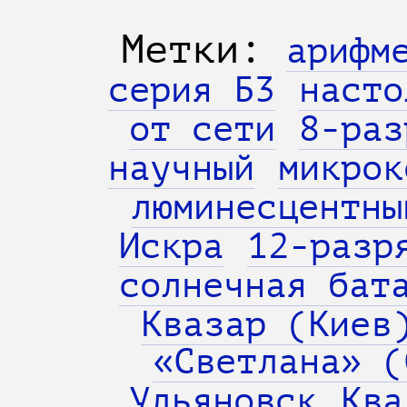
Метки:
арифм
серия Б3
насто
от сети
8-раз
научный
микрок
люминесцентны
Искра
12-разр
cолнечная бат
Квазар (Киев
«Светлана» (
Ульяновск
Ква